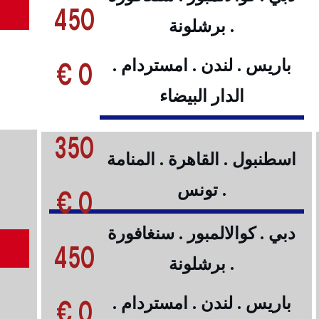
450
. برشلونة
0 €
باريس . لندن . امستردام .
الدار البيضاء
350
اسطنبول . القاهرة . المنامة
. تونس
0 €
دبي . كوالالمبور . سنغافورة
450
. برشلونة
0 €
باريس . لندن . امستردام .