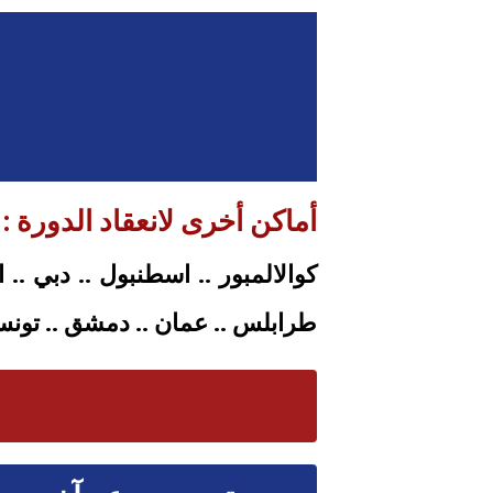
أماكن أخرى لانعقاد الدورة :
كوالالمبور .. اسطنبول .. دبي .. 
طرابلس .. عمان .. دمشق .. تونس .