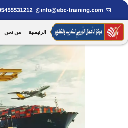
خطي
05455531212
info@ebc-training.com
لى
لمحتوى
الرئيسية
من نحن