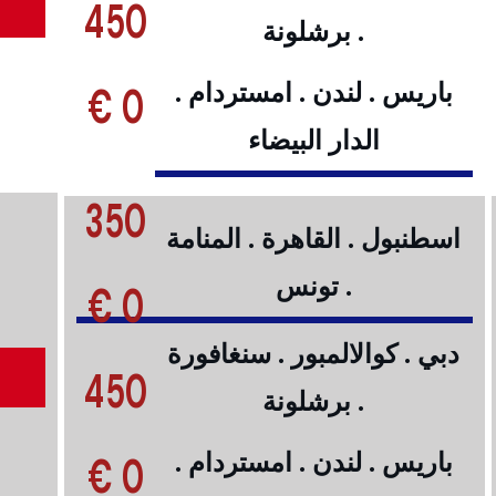
450
. برشلونة
0 €
باريس . لندن . امستردام .
الدار البيضاء
350
اسطنبول . القاهرة . المنامة
. تونس
0 €
دبي . كوالالمبور . سنغافورة
450
. برشلونة
0 €
باريس . لندن . امستردام .