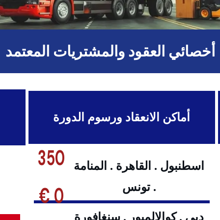
أخصائي العقود والمشتريات المعتمد
أماكن الانعقاد ورسوم الدورة
350
اسطنبول . القاهرة . المنامة
. تونس
0 €
دبي . كوالالمبور . سنغافورة