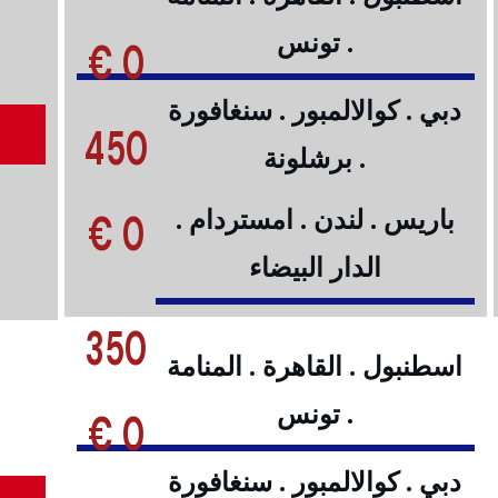
. تونس
0 €
دبي . كوالالمبور . سنغافورة
450
. برشلونة
0 €
باريس . لندن . امستردام .
الدار البيضاء
350
اسطنبول . القاهرة . المنامة
. تونس
0 €
دبي . كوالالمبور . سنغافورة