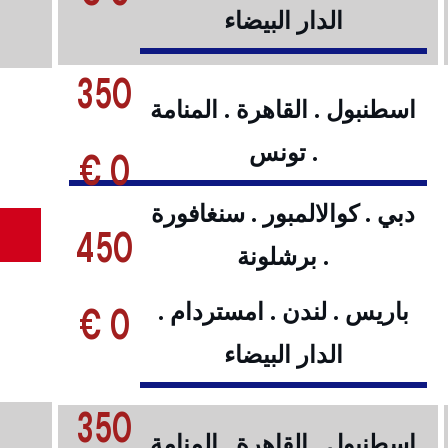
الدار البيضاء
350
اسطنبول . القاهرة . المنامة
. تونس
0 €
دبي . كوالالمبور . سنغافورة
450
. برشلونة
0 €
باريس . لندن . امستردام .
الدار البيضاء
350
اسطنبول . القاهرة . المنامة