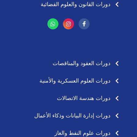
دورات القانون والعلوم القضائية
W
I
h
n
a
s
t
t
s
a
a
g
p
r
p
a
دورات العقود والمناقصات
m
دورات العلوم العسكرية والأمنية
دورات هندسة الاتصالات
دورات إدارة البيانات وذكاء الأعمال
دورات علوم النفط والغاز