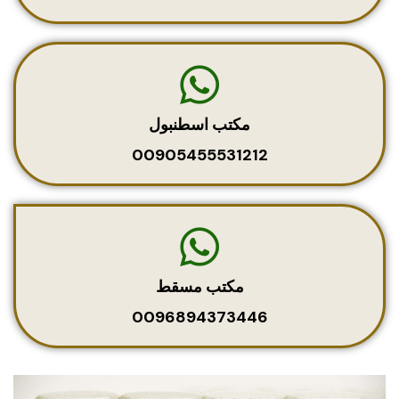
مكتب اسطنبول
00905455531212
مكتب مسقط
0096894373446