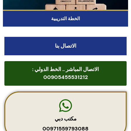
الخطة التدريبية
الاتصال بنا
الاتصال المباشر .. الخط الدولي :
00905455531212
مكتب دبي
00971559793088