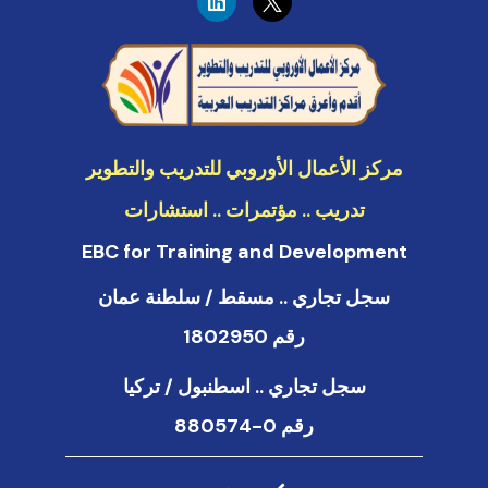
i
n
k
e
d
i
n
مركز الأعمال الأوروبي للتدريب والتطوير
تدريب .. مؤتمرات .. استشارات
EBC for Training and Development
سجل تجاري .. مسقط / سلطنة عمان
رقم 1802950
سجل تجاري .. اسطنبول / تركيا
رقم 0-880574