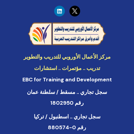
L
i
n
k
e
d
i
n
مركز الأعمال الأوروبي للتدريب والتطوير
تدريب .. مؤتمرات .. استشارات
EBC for Training and Development
سجل تجاري .. مسقط / سلطنة عمان
رقم 1802950
سجل تجاري .. اسطنبول / تركيا
رقم 0-880574