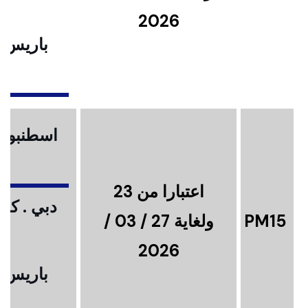
2026
باريس .
ا
اسطنبول .
اعتبارا من 23
دبي . كوا
PM15
ولغاية 27 / 03 /
2026
باريس .
ا