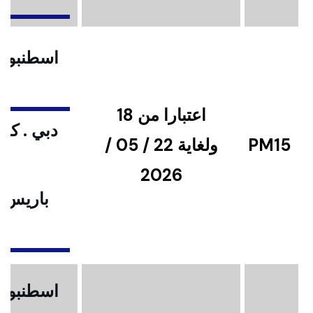
اسطنبول .
اعتبارا من 18
دبي . كوا
PM15
ولغاية 22 / 05 /
2026
باريس .
ا
اسطنبول .