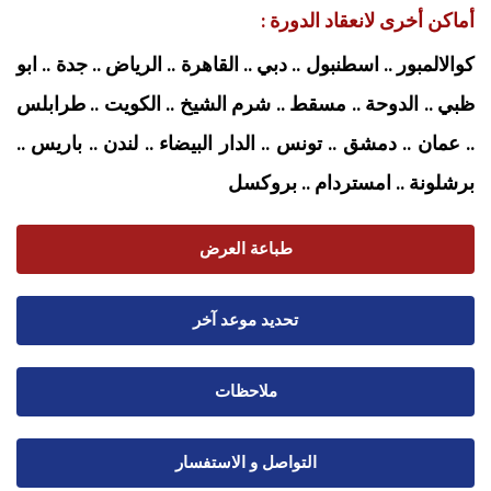
أماكن أخرى لانعقاد الدورة :
كوالالمبور .. اسطنبول .. دبي .. القاهرة .. الرياض .. جدة .. ابو
ظبي .. الدوحة .. مسقط .. شرم الشيخ .. الكويت .. طرابلس
.. عمان .. دمشق .. تونس .. الدار البيضاء .. لندن .. باريس ..
برشلونة .. امستردام
.. بروكسل
طباعة العرض
تحديد موعد آخر
ملاحظات
التواصل و الاستفسار