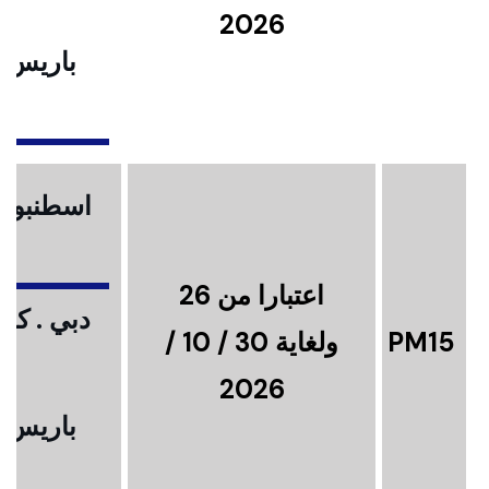
2026
باريس .
ا
اسطنبول .
اعتبارا من 26
دبي . كوا
PM15
ولغاية 30 / 10 /
2026
باريس .
ا