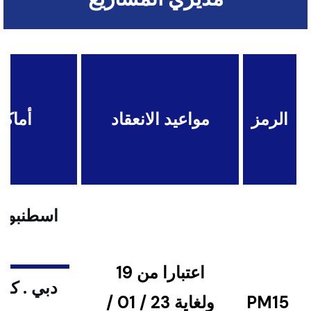
الرمز
مواعيد الانعقاد
أماكن
اسطنبول .
اعتبارا من 19
دبي . كوا
PM15
ولغاية 23 / 01 /