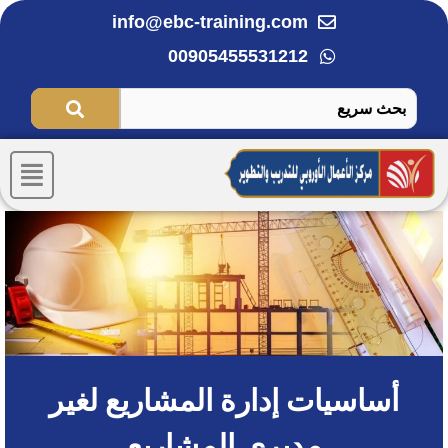
خطي
info@ebc-training.com
لى
00905455531212
لمحتوى
Menu
‏أساسيات إدارة المشاريع لغير
مديري المشاريع‏