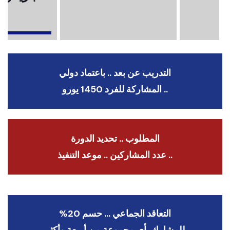
ا
التدريب عن بعد .. باعتماد دولي
.. المشاركة للفرد 1450 يورو
المطلوب .. تحديد الدورة
.. عدد المشاركين .. موعد التنفيذ
التعاقد الجماعي … حسم 20%
للمشارك بأي مجموعة من أربعة وأكثر