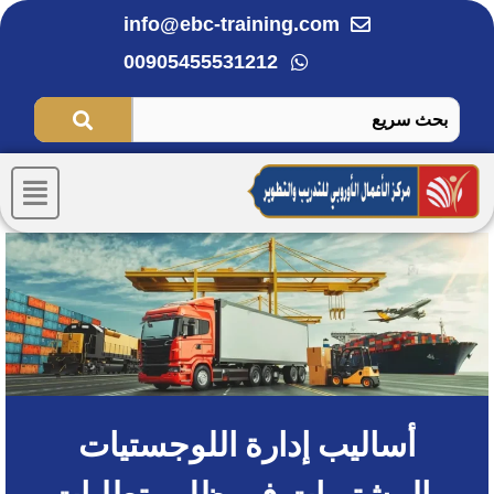
خطي
info@ebc-training.com
لى
00905455531212
لمحتوى
Menu
أساليب إدارة اللوجستيات