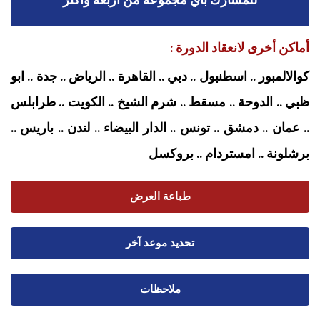
أماكن أخرى لانعقاد الدورة :
كوالالمبور .. اسطنبول .. دبي .. القاهرة .. الرياض .. جدة .. ابو
ظبي .. الدوحة .. مسقط .. شرم الشيخ .. الكويت .. طرابلس
.. عمان .. دمشق .. تونس .. الدار البيضاء .. لندن .. باريس ..
برشلونة .. امستردام
.. بروكسل
طباعة العرض
تحديد موعد آخر
ملاحظات