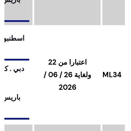
ا
اسطنبول .
اعتبارا من 22
دبي . كوا
ML34
ولغاية 26 / 06 /
2026
باريس .
ا