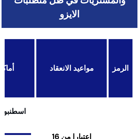
والمشتريات في ظل متطلبات
الايزو
الرمز
مواعيد الانعقاد
أماكن
اسطنبول .
اعتبارا من 16