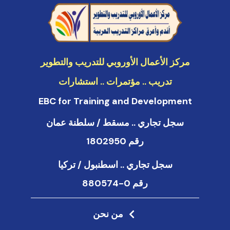
k
e
d
i
n
مركز الأعمال الأوروبي للتدريب والتطوير
تدريب .. مؤتمرات .. استشارات
EBC for Training and Development
سجل تجاري .. مسقط / سلطنة عمان
رقم 1802950
سجل تجاري .. اسطنبول / تركيا
رقم 0-880574
من نحن