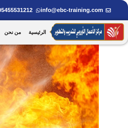
خطي
05455531212
info@ebc-training.com
لى
لمحتوى
الرئيسية
من نحن