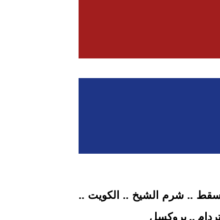
 مسقط .. شرم الشيخ .. الكويت ..
تردام
.. بروكسل