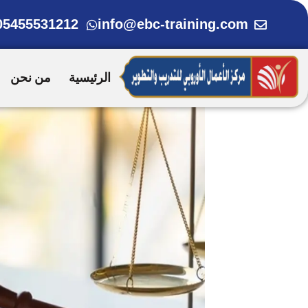
خطي
05455531212
info@ebc-training.com
لى
لمحتوى
الرئيسية
من نحن