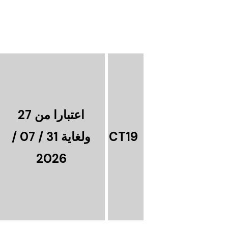
اعتبارا من 27
CT19
ولغاية 31 / 07 /
2026