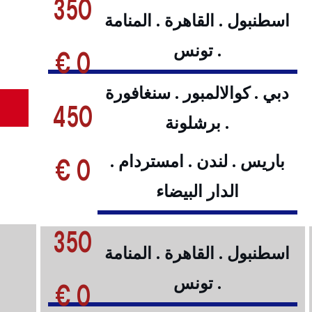
350
اسطنبول . القاهرة . المنامة
. تونس
0 €
دبي . كوالالمبور . سنغافورة
450
. برشلونة
0 €
باريس . لندن . امستردام .
الدار البيضاء
350
اسطنبول . القاهرة . المنامة
. تونس
0 €