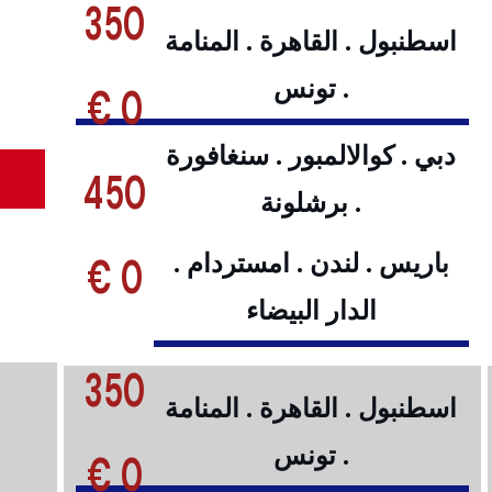
350
اسطنبول . القاهرة . المنامة
. تونس
0 €
دبي . كوالالمبور . سنغافورة
450
. برشلونة
0 €
باريس . لندن . امستردام .
الدار البيضاء
350
اسطنبول . القاهرة . المنامة
. تونس
0 €