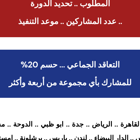
المطلوب .. تحديد الدورة
.. عدد المشاركين .. موعد التنفيذ
التعاقد الجماعي … حسم 20%
للمشارك بأي مجموعة من أربعة وأكثر
القاهرة .. الرياض .. جدة .. ابو ظبي .. الدوحة ..
. الدار البيضاء .. لندن .. باريس .. برشلونة .. امس