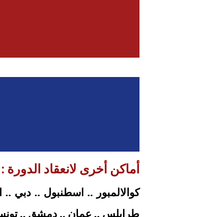
أماكن أخرى لانعقاد الدورة :
كوالالمبور .. اسطنبول .. دبي .. 
طرابلس .. عمان .. دمشق .. تونس .