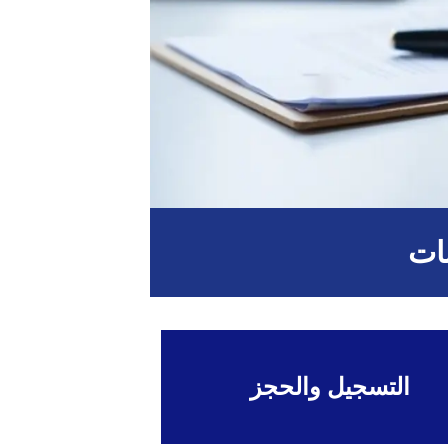
بات
التسجيل والحجز