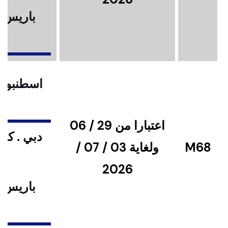
باريس .
ا
اسطنبول .
اعتبارا من 29 / 06
دبي . كوا
M68
ولغاية 03 / 07 /
2026
باريس .
ا