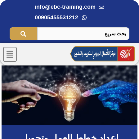
خطي
info@ebc-training.com
لى
00905455531212
لمحتوى
Menu
إعداد خطط العمل وتحويل