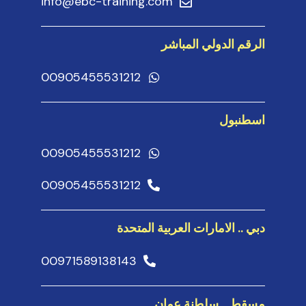
info@ebc-training.com
الرقم الدولي المباشر
00905455531212
اسطنبول
00905455531212
00905455531212
دبي .. الامارات العربية المتحدة
00971589138143
مسقط .. سلطنة عمان