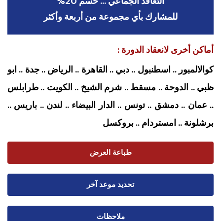
التعاقد الجماعي … حسم 20%
للمشارك بأي مجموعة من أربعة وأكثر
أماكن أخرى لانعقاد الدورة :
كوالالمبور .. اسطنبول .. دبي .. القاهرة .. الرياض .. جدة .. ابو
ظبي .. الدوحة .. مسقط .. شرم الشيخ .. الكويت .. طرابلس
.. عمان .. دمشق .. تونس .. الدار البيضاء .. لندن .. باريس ..
برشلونة .. امستردام
.. بروكسل
طباعة العرض
تحديد موعد آخر
ملاحظات