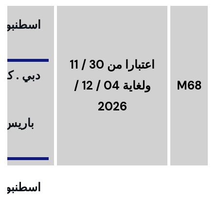
اسطنبول .
اعتبارا من 30 / 11
دبي . كوا
M68
ولغاية 04 / 12 /
2026
باريس .
ا
اسطنبول .