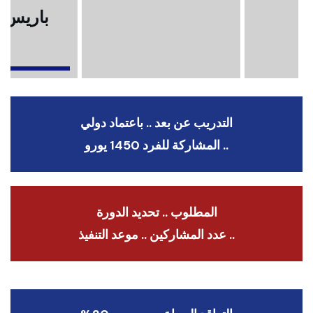
باريس .
ا
التدريب عن بعد .. باعتماد دولي
.. المشاركة للفرد 1450 يورو
المطلوب .. تحديد الدورة
.. عدد المشاركين .. موعد التنفيذ