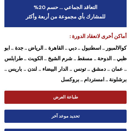
التعاقد الجماعي … حسم 20%
للمشارك بأي مجموعة من أربعة وأكثر
أماكن أخرى لانعقاد الدورة :
كوالالمبور .. اسطنبول .. دبي .. القاهرة .. الرياض .. جدة .. ابو
ظبي .. الدوحة .. مسقط .. شرم الشيخ .. الكويت .. طرابلس
.. عمان .. دمشق .. تونس .. الدار البيضاء .. لندن .. باريس ..
برشلونة .. امستردام
.. بروكسل
طباعة العرض
تحديد موعد آخر