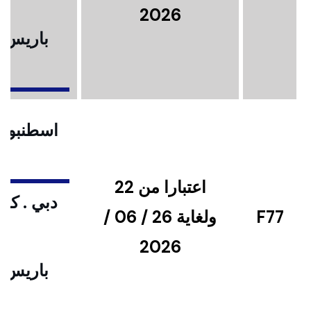
2026
باريس .
ا
اسطنبول .
اعتبارا من 22
دبي . كوا
F77
ولغاية 26 / 06 /
2026
باريس .
ا