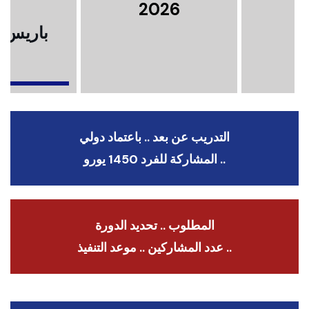
2026
باريس .
ا
التدريب عن بعد .. باعتماد دولي
.. المشاركة للفرد 1450 يورو
المطلوب .. تحديد الدورة
.. عدد المشاركين .. موعد التنفيذ