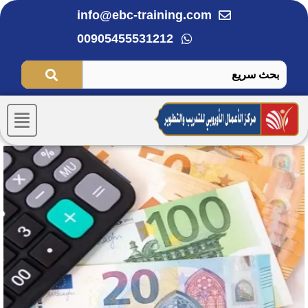
خطي
info@ebc-training.com
لى
00905455531212
لمحتوى
Menu