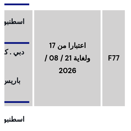
اسطنبول .
اعتبارا من 17
دبي . كوا
F77
ولغاية 21 / 08 /
2026
باريس .
ا
اسطنبول .