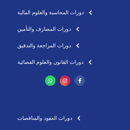
دورات المحاسبة والعلوم المالية
دورات المصارف والتأمين
دورات المراجعة والتدقيق
دورات القانون والعلوم القضائية
W
I
h
n
a
s
t
t
s
a
a
g
p
r
p
a
دورات العقود والمناقصات
m