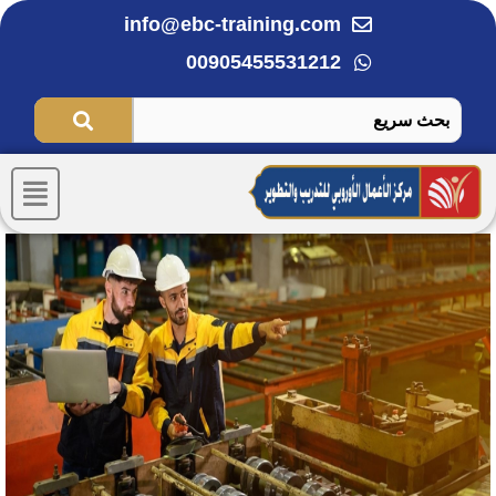
خطي
info@ebc-training.com
لى
00905455531212
لمحتوى
Menu