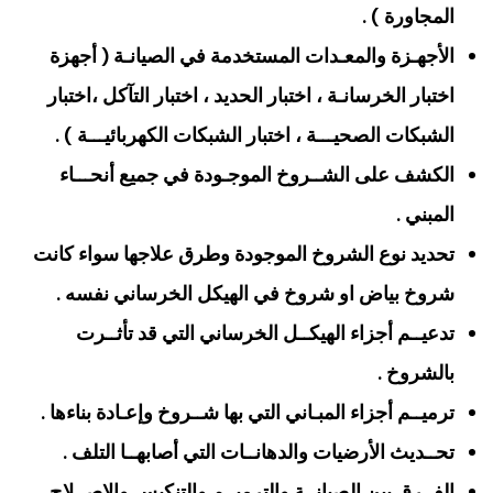
المجاورة ) .
الأجهـزة والمعـدات المستخدمة في الصيانـة ( أجهزة
اختبار الخرسانـة ، اختبار الحديد ، اختبار التآكل ،اختبار
الشبكات الصحيـــة ، اختبار الشبكات الكهربائيـــة ) .
الكشف على الشــروخ الموجـودة في جميع أنحـــاء
المبني .
تحديد نوع الشروخ الموجودة وطرق علاجها سواء كانت
شروخ بياض او شروخ في الهيكل الخرساني نفسه .
تدعيــم أجزاء الهيكــل الخرساني التي قد تأثــرت
بالشروخ .
ترميــم أجزاء المبـاني التي بها شــروخ وإعـادة بناءها .
تحــديث الأرضيات والدهانــات التي أصابهــا التلف .
الفــرق بين الصيانــة والترميــم والتنكيس والإصــلاح