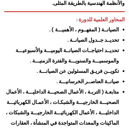
والأنظمة الهندسية بالطريقة المثلى.
المحاور العلمية للدورة :
الصيانــة ( المفهــوم ، الأهميـــة ) .
تحديــد جــدول الصيانــة .
تحديــد احتياجــات الصيانــة اليوميـــة والأسبوعيـــة
والموسميـــة والسنويـــة والفترة الزمنيـــة .
تكويــن فريـق المسئولين عن الصيانـــة .
صيانــة العناصــر الخرسانيـــة .
متابعـة ( التربـة ، الأعمال الصحيـــة الداخليـــة ، الأعمال
الصحيـــة الخارجيـــة والشبكـات ، الأعمـال الكهربائيـــة
الداخليـــة ، الأعمال الكهربائيـــة الخارجيـــة والشبكات ،
الماكينات والمعدات المتواجدة في المنشأة ، العقارات