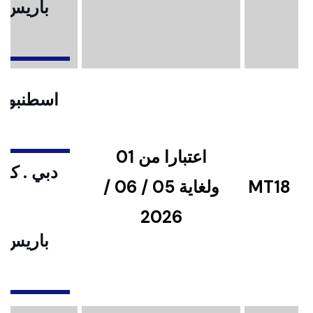
باريس .
ا
اسطنبول .
اعتبارا من 01
دبي . كوا
MT18
ولغاية 05 / 06 /
2026
باريس .
ا