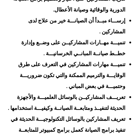
الدورية والوقائية وصيانة الأعطال.
إرســـاء مبــدأ أن الصيانـــة خير من علاج لدى
المشاركين .
تنميـــة مهــارات المشاركيــن على وضــع وإدارة
خطــط صيانــة المبانــي الخرسانيـــة .
تنميـــة مهارات المشاركين في التعرف على طرق
الوقايـــة والترميم الممكنة والتي تكون ضروريـــة
وحتميـــة في بعض المباني .
تعريـــف المشاركيــن بالوسائل العلميـــة والأجهزة
الحديثة لتنفيــذ ومتابعــة الصيانــة وكيفيـــة استخدامها .
تعريف المشاركين بالوسائل التكنولوجيـــة الحديثة في
تنفيذ برامج الصيانة كعمل برامج كمبيوتر للمتابعــة