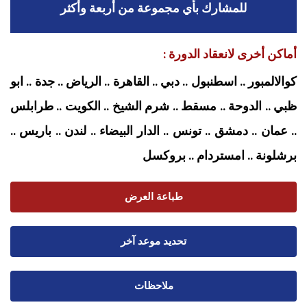
للمشارك بأي مجموعة من أربعة وأكثر
أماكن أخرى لانعقاد الدورة :
كوالالمبور .. اسطنبول .. دبي .. القاهرة .. الرياض .. جدة .. ابو
ظبي .. الدوحة .. مسقط .. شرم الشيخ .. الكويت .. طرابلس
.. عمان .. دمشق .. تونس .. الدار البيضاء .. لندن .. باريس ..
برشلونة .. امستردام
.. بروكسل
طباعة العرض
تحديد موعد آخر
ملاحظات