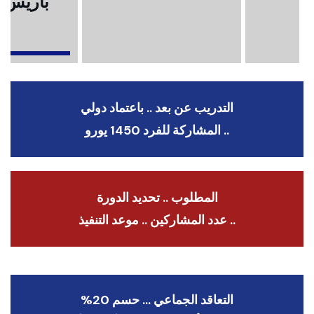
باريس .
ا
التدريب عن بعد .. باعتماد دولي
.. المشاركة للفرد 1450 يورو
المطلوب .. تحديد الدورة
.. عدد المشاركين .. موعد التنفيذ
التعاقد الجماعي … حسم 20%