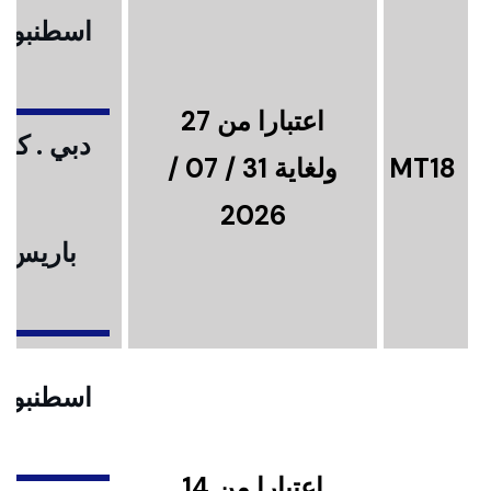
اسطنبول .
اعتبارا من 27
دبي . كوا
MT18
ولغاية 31 / 07 /
2026
باريس .
ا
اسطنبول .
اعتبارا من 14