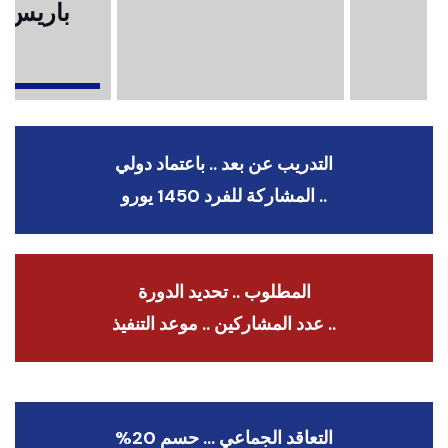
باريس .
ا
التدريب عن بعد .. باعتماد دولي
.. المشاركة للفرد 1450 يورو
المطلوب .. تحديد الدورة
.. عدد المشاركين .. موعد التنفيذ
التعاقد الجماعي … حسم 20%