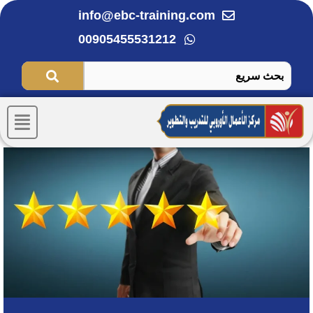
خطي
info@ebc-training.com
لى
00905455531212
لمحتوى
Menu