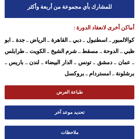
للمشارك بأي مجموعة من أربعة وأكثر
أماكن أخرى لانعقاد الدورة :
كوالالمبور .. اسطنبول .. دبي .. القاهرة .. الرياض .. جدة .. ابو
ظبي .. الدوحة .. مسقط .. شرم الشيخ .. الكويت .. طرابلس
.. عمان .. دمشق .. تونس .. الدار البيضاء .. لندن .. باريس ..
برشلونة .. امستردام
.. بروكسل
طباعة العرض
تحديد موعد آخر
ملاحظات