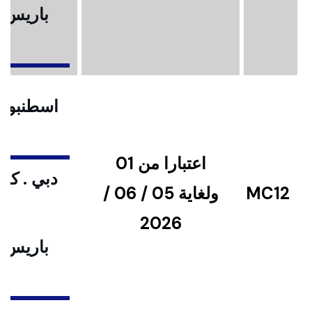
باريس .
ا
اسطنبول .
اعتبارا من 01
دبي . كوا
MC12
ولغاية 05 / 06 /
2026
باريس .
ا