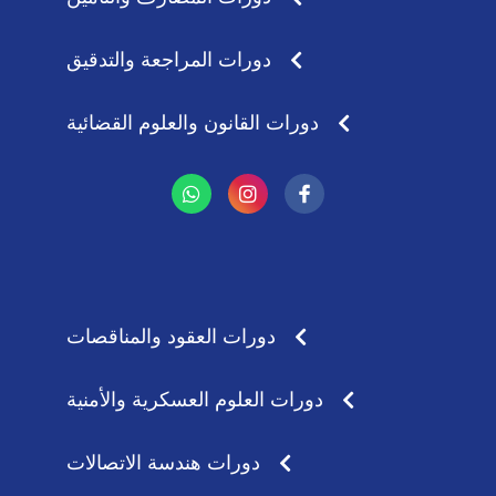
دورات المراجعة والتدقيق
دورات القانون والعلوم القضائية
W
I
h
n
a
s
t
t
s
a
a
g
p
r
p
a
دورات العقود والمناقصات
m
دورات العلوم العسكرية والأمنية
دورات هندسة الاتصالات