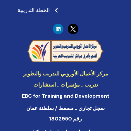
الخطة التدريبية
L
i
n
k
e
d
i
n
مركز الأعمال الأوروبي للتدريب والتطوير
تدريب .. مؤتمرات .. استشارات
EBC for Training and Development
سجل تجاري .. مسقط / سلطنة عمان
رقم 1802950