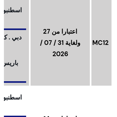
اسطنبول .
اعتبارا من 27
دبي . كوا
MC12
ولغاية 31 / 07 /
2026
باريس .
ا
اسطنبول .