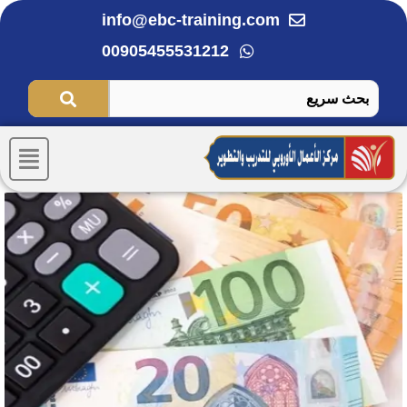
خطي
info@ebc-training.com
لى
00905455531212
لمحتوى
Menu