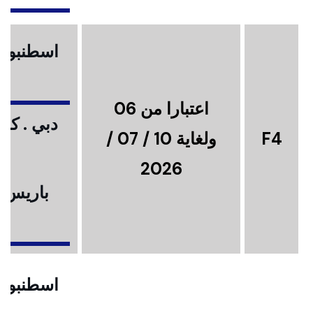
اسطنبول .
اعتبارا من 06
دبي . كوا
F4
ولغاية 10 / 07 /
2026
باريس .
ا
اسطنبول .