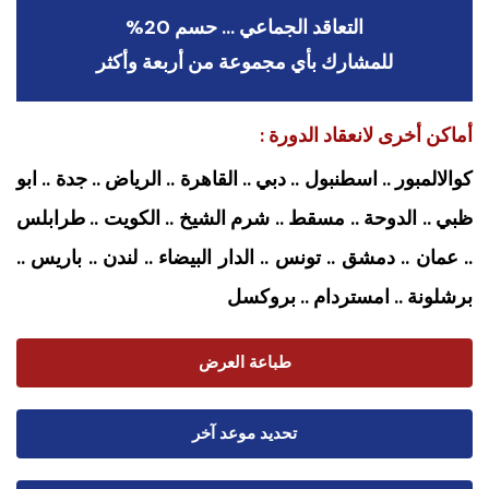
التعاقد الجماعي … حسم 20%
للمشارك بأي مجموعة من أربعة وأكثر
أماكن أخرى لانعقاد الدورة :
كوالالمبور .. اسطنبول .. دبي .. القاهرة .. الرياض .. جدة .. ابو
ظبي .. الدوحة .. مسقط .. شرم الشيخ .. الكويت .. طرابلس
.. عمان .. دمشق .. تونس .. الدار البيضاء .. لندن .. باريس ..
برشلونة .. امستردام
.. بروكسل
طباعة العرض
تحديد موعد آخر