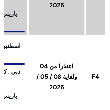
2026
باريس .
ا
اسطنبول .
اعتبارا من 04
دبي . كوا
F4
ولغاية 08 / 05 /
2026
باريس .
ا