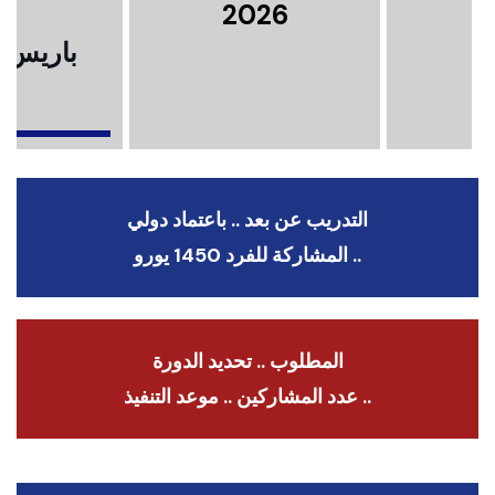
2026
باريس .
ا
التدريب عن بعد .. باعتماد دولي
.. المشاركة للفرد 1450 يورو
المطلوب .. تحديد الدورة
.. عدد المشاركين .. موعد التنفيذ