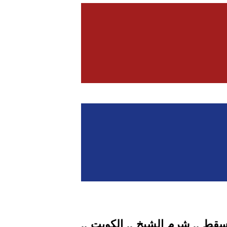
 مسقط .. شرم الشيخ .. الكويت ..