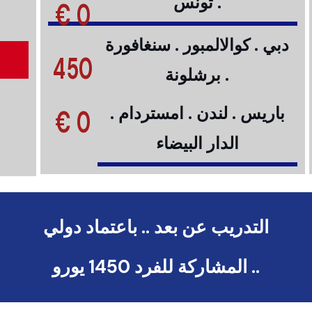
. تونس
0 €
دبي . كوالالمبور . سنغافورة
450
. برشلونة
0 €
باريس . لندن . امستردام .
الدار البيضاء
التدريب عن بعد .. باعتماد دولي
.. المشاركة للفرد 1450 يورو