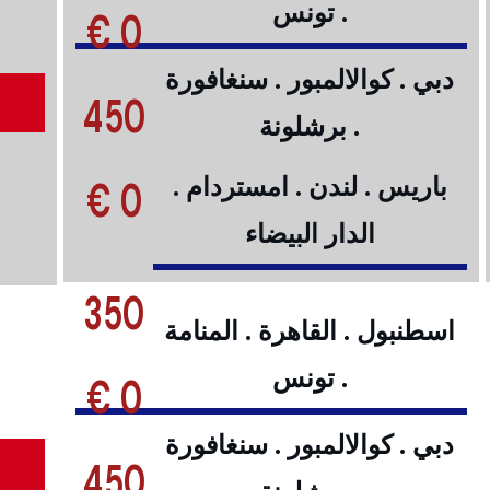
. تونس
0 €
دبي . كوالالمبور . سنغافورة
450
. برشلونة
0 €
باريس . لندن . امستردام .
الدار البيضاء
350
اسطنبول . القاهرة . المنامة
. تونس
0 €
دبي . كوالالمبور . سنغافورة
450