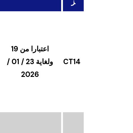
ز
اعتبارا من 19
CT14
ولغاية 23 / 01 /
2026