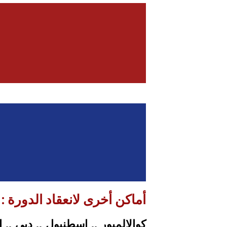
أماكن أخرى لانعقاد الدورة :
كوالالمبور .. اسطنبول .. دبي .. 