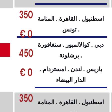
350
اسطنبول . القاهرة . المنامة
. تونس
0 €
دبي . كوالالمبور . سنغافورة
450
. برشلونة
0 €
باريس . لندن . امستردام .
الدار البيضاء
350
اسطنبول . القاهرة . المنامة