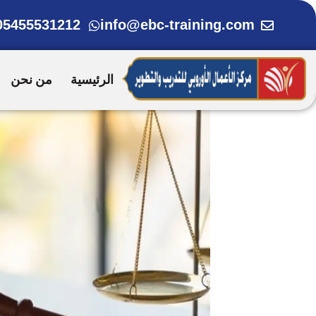
خطي
05455531212
info@ebc-training.com
لى
لمحتوى
الرئيسية
من نحن