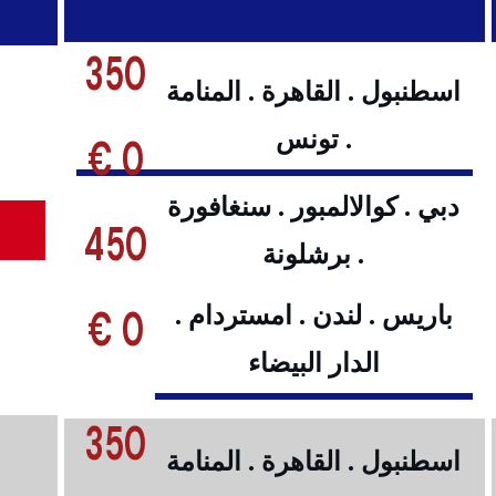
350
اسطنبول . القاهرة . المنامة
. تونس
0 €
دبي . كوالالمبور . سنغافورة
450
. برشلونة
0 €
باريس . لندن . امستردام .
الدار البيضاء
350
اسطنبول . القاهرة . المنامة