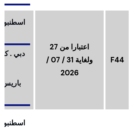
اسطنبول .
اعتبارا من 27
دبي . كوا
F44
ولغاية 31 / 07 /
2026
باريس .
ا
اسطنبول .