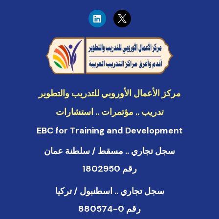
L
i
n
k
e
d
i
n
مركز الأعمال الأوروبي للتدريب والتطوير
تدريب .. مؤتمرات .. استشارات
EBC for Training and Development
سجل تجاري .. مسقط / سلطنة عمان
رقم 1802950
سجل تجاري .. اسطنبول / تركيا
رقم 0-880574