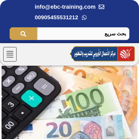
خطي
info@ebc-training.com
لى
00905455531212
لمحتوى
Menu