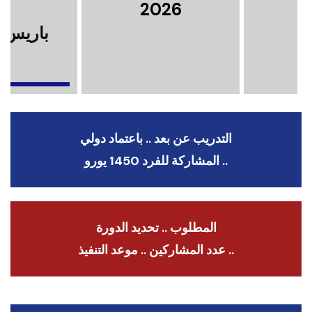
2026
باريس .
ا
التدريب عن بعد .. باعتماد دولي
.. المشاركة للفرد 1450 يورو
المطلوب .. تحديد الدورة
.. عدد المشاركين .. موعد التنفيذ