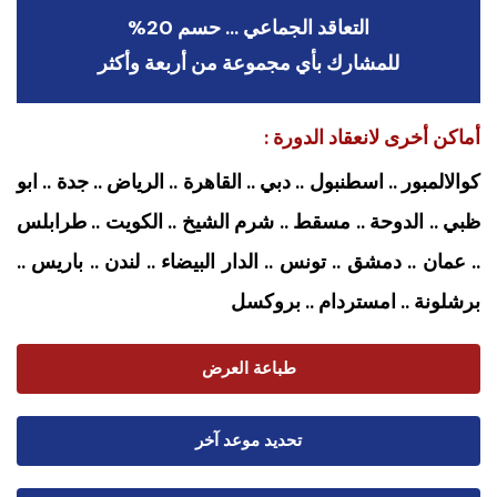
التعاقد الجماعي … حسم 20%
للمشارك بأي مجموعة من أربعة وأكثر
أماكن أخرى لانعقاد الدورة :
كوالالمبور .. اسطنبول .. دبي .. القاهرة .. الرياض .. جدة .. ابو
ظبي .. الدوحة .. مسقط .. شرم الشيخ .. الكويت .. طرابلس
.. عمان .. دمشق .. تونس .. الدار البيضاء .. لندن .. باريس ..
برشلونة .. امستردام
.. بروكسل
طباعة العرض
تحديد موعد آخر