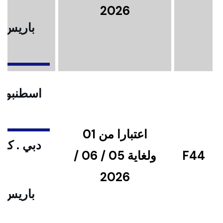
2026
باريس .
ا
اسطنبول .
اعتبارا من 01
دبي . كوا
F44
ولغاية 05 / 06 /
2026
باريس .
ا