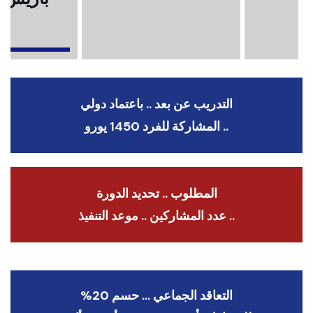
ا
التدريب عن بعد .. باعتماد دولي
.. المشاركة للفرد 1450 يورو
المطلوب .. تحديد الدورة
.. عدد المشاركين .. موعد التنفيذ
التعاقد الجماعي … حسم 20%