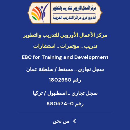
k
e
d
i
n
مركز الأعمال الأوروبي للتدريب والتطوير
تدريب .. مؤتمرات .. استشارات
EBC for Training and Development
سجل تجاري .. مسقط / سلطنة عمان
رقم 1802950
سجل تجاري .. اسطنبول / تركيا
رقم 0-880574
من نحن