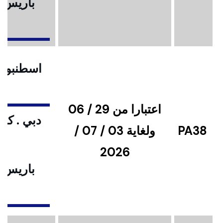
باريس .
ا
اسطنبول .
اعتبارا من 29 / 06
دبي . كوا
PA38
ولغاية 03 / 07 /
2026
باريس .
ا