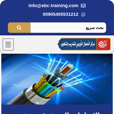
خطي
info@ebc-training.com
لى
00905455531212
لمحتوى
Menu