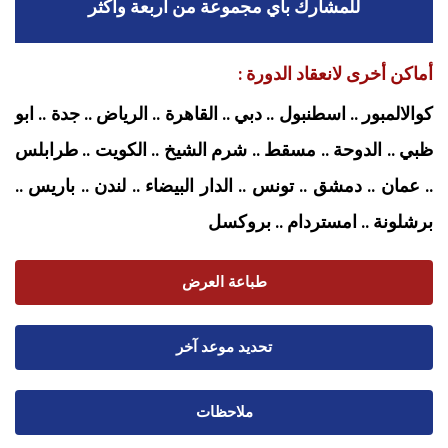
للمشارك بأي مجموعة من أربعة وأكثر
أماكن أخرى لانعقاد الدورة :
كوالالمبور .. اسطنبول .. دبي .. القاهرة .. الرياض .. جدة .. ابو
ظبي .. الدوحة .. مسقط .. شرم الشيخ .. الكويت .. طرابلس
.. عمان .. دمشق .. تونس .. الدار البيضاء .. لندن .. باريس ..
برشلونة .. امستردام
.. بروكسل
طباعة العرض
تحديد موعد آخر
ملاحظات