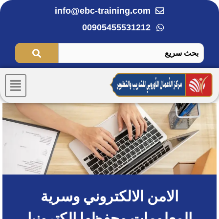
خطي
info@ebc-training.com
لى
00905455531212
لمحتوى
Menu
الامن الالكتروني وسرية
المعلومات وحفظها الكترونيا