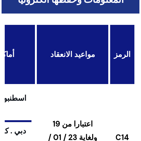
الرمز
مواعيد الانعقاد
أماكن
اسطنبول .
اعتبارا من 19
دبي . كوا
C14
ولغاية 23 / 01 /