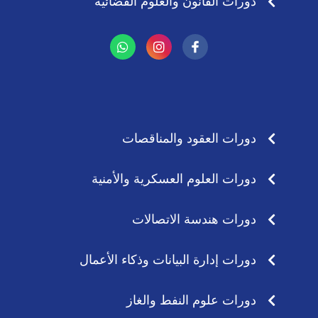
دورات القانون والعلوم القضائية
W
I
h
n
a
s
t
t
s
a
a
g
p
r
p
a
دورات العقود والمناقصات
m
دورات العلوم العسكرية والأمنية
دورات هندسة الاتصالات
دورات إدارة البيانات وذكاء الأعمال
دورات علوم النفط والغاز