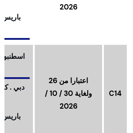
2026
باريس .
ا
اسطنبول .
اعتبارا من 26
دبي . كوا
C14
ولغاية 30 / 10 /
2026
باريس .
ا