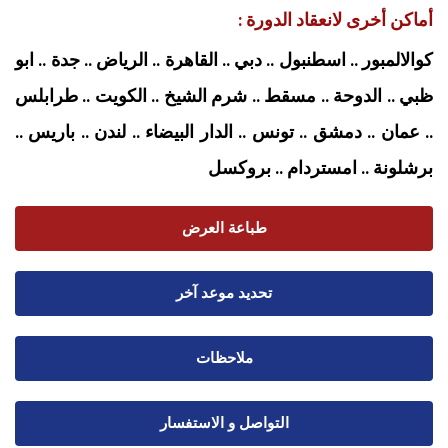
أماكن أخرى لانعقاد الدورة :
كوالالمبور .. اسطنبول .. دبي .. القاهرة .. الرياض .. جدة .. ابو
ظبي .. الدوحة .. مسقط .. شرم الشيخ .. الكويت .. طرابلس
.. عمان .. دمشق .. تونس .. الدار البيضاء .. لندن .. باريس ..
برشلونة .. امستردام
.. بروكسل
طباعة العرض
تحديد موعد آخر
ملاحظات
التواصل و الاستفسار