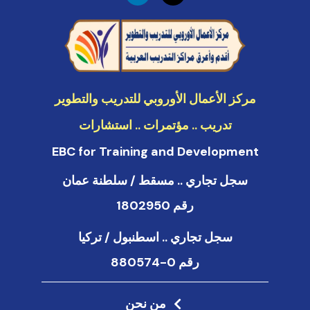
n
k
e
d
i
n
مركز الأعمال الأوروبي للتدريب والتطوير
تدريب .. مؤتمرات .. استشارات
EBC for Training and Development
سجل تجاري .. مسقط / سلطنة عمان
رقم 1802950
سجل تجاري .. اسطنبول / تركيا
رقم 0-880574
من نحن