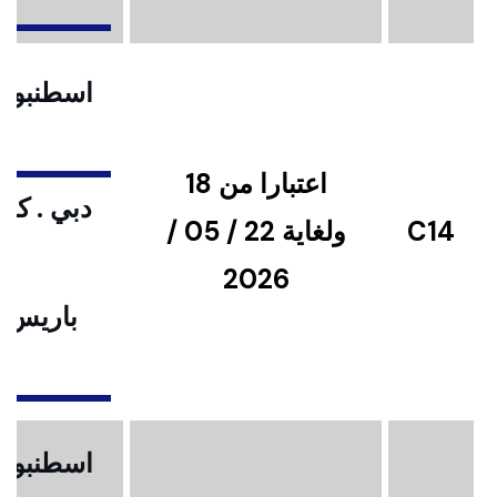
اسطنبول .
اعتبارا من 18
دبي . كوا
C14
ولغاية 22 / 05 /
2026
باريس .
ا
اسطنبول .