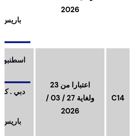
2026
باريس .
ا
اسطنبول .
اعتبارا من 23
دبي . كوا
C14
ولغاية 27 / 03 /
2026
باريس .
ا