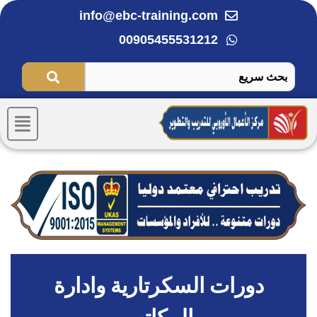
خطي
info@ebc-training.com
لى
00905455531212
لمحتوى
Menu
دورات السكرتارية وادارة