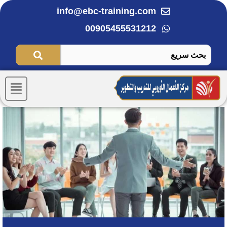
خطي
info@ebc-training.com
لى
00905455531212
لمحتوى
Menu