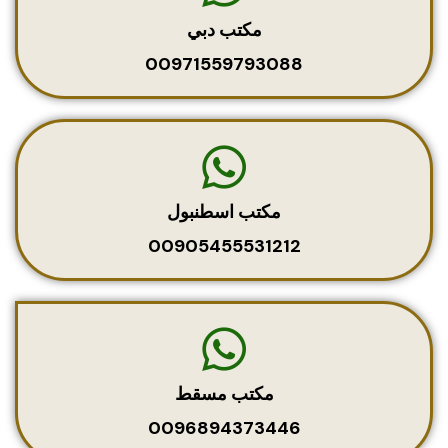
مكتب دبي
00971559793088
مكتب اسطنبول
00905455531212
مكتب مسقط
0096894373446