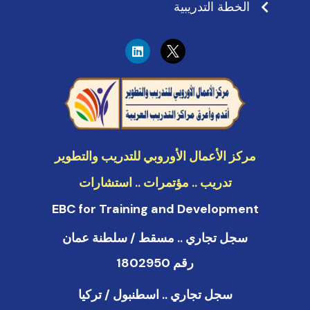
الخطة التدريبية
L
i
n
k
e
d
i
n
مركز الأعمال الأوروبي للتدريب والتطوير
تدريب .. مؤتمرات .. استشارات
EBC for Training and Development
سجل تجاري .. مسقط / سلطنة عمان
رقم 1802950
سجل تجاري .. اسطنبول / تركيا