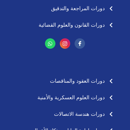
دورات المراجعة والتدقيق
دورات القانون والعلوم القضائية
W
I
h
n
a
s
t
t
s
a
a
g
p
r
p
a
دورات العقود والمناقصات
m
دورات العلوم العسكرية والأمنية
دورات هندسة الاتصالات