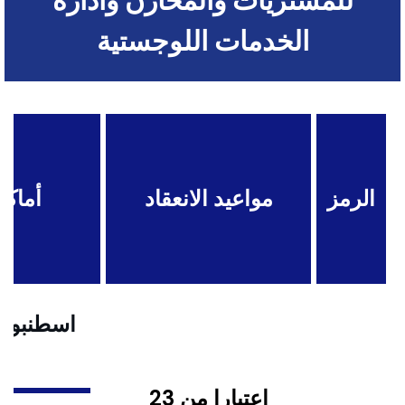
للمشتريات والمخازن وادارة
الخدمات اللوجستية
الرمز
مواعيد الانعقاد
أماكن
اسطنبول .
اعتبارا من 23