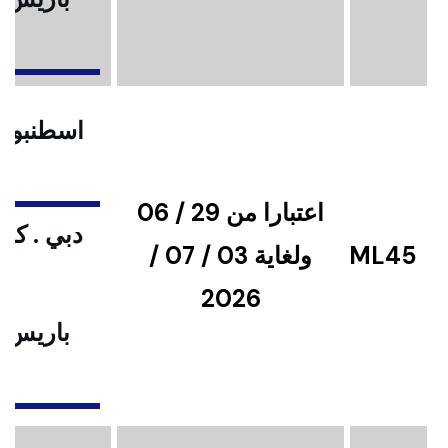
ا
اسطنبول .
اعتبارا من 29 / 06
دبي . كوا
ML45
ولغاية 03 / 07 /
2026
باريس .
ا