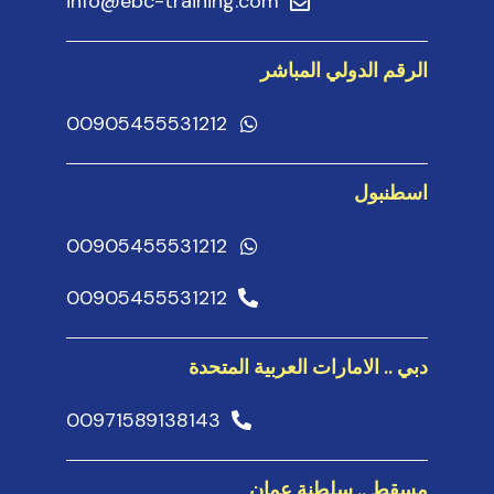
info@ebc-training.com
الرقم الدولي المباشر
00905455531212
اسطنبول
00905455531212
00905455531212
دبي .. الامارات العربية المتحدة
00971589138143
مسقط .. سلطنة عمان