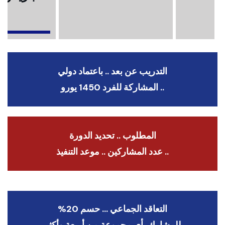
ا
التدريب عن بعد .. باعتماد دولي
.. المشاركة للفرد 1450 يورو
المطلوب .. تحديد الدورة
.. عدد المشاركين .. موعد التنفيذ
التعاقد الجماعي … حسم 20%
للمشارك بأي مجموعة من أربعة وأكثر