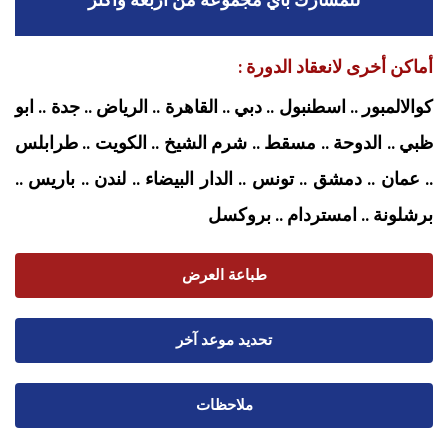
أماكن أخرى لانعقاد الدورة :
كوالالمبور .. اسطنبول .. دبي .. القاهرة .. الرياض .. جدة .. ابو
ظبي .. الدوحة .. مسقط .. شرم الشيخ .. الكويت .. طرابلس
.. عمان .. دمشق .. تونس .. الدار البيضاء .. لندن .. باريس ..
برشلونة .. امستردام
.. بروكسل
طباعة العرض
تحديد موعد آخر
ملاحظات