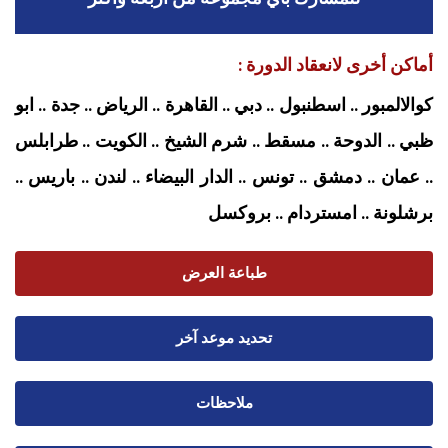
أماكن أخرى لانعقاد الدورة :
كوالالمبور .. اسطنبول .. دبي .. القاهرة .. الرياض .. جدة .. ابو
ظبي .. الدوحة .. مسقط .. شرم الشيخ .. الكويت .. طرابلس
.. عمان .. دمشق .. تونس .. الدار البيضاء .. لندن .. باريس ..
برشلونة .. امستردام
.. بروكسل
طباعة العرض
تحديد موعد آخر
ملاحظات