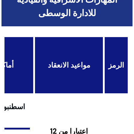
للادارة الوسطى
الرمز
مواعيد الانعقاد
أماكن
اسطنبول .
اعتبارا من 12