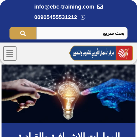
خطي
info@ebc-training.com
لى
00905455531212
لمحتوى
Menu
المهارات الاشرافية والقيادية