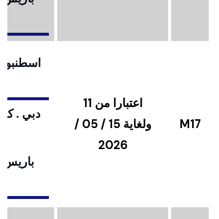
ا
اسطنبول .
اعتبارا من 11
دبي . كوا
M17
ولغاية 15 / 05 /
2026
باريس .
ا