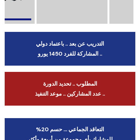
ا
التدريب عن بعد .. باعتماد دولي
.. المشاركة للفرد 1450 يورو
المطلوب .. تحديد الدورة
.. عدد المشاركين .. موعد التنفيذ
التعاقد الجماعي … حسم 20%
للمشارك بأي مجموعة من أربعة وأكثر