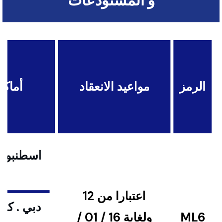
و المستودعات
الرمز
مواعيد الانعقاد
أماكن
اسطنبول .
اعتبارا من 12
دبي . كوا
ML6
ولغاية 16 / 01 /