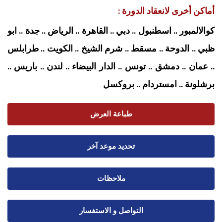
أماكن أخرى لانعقاد الدورة :
كوالالمبور .. اسطنبول .. دبي .. القاهرة .. الرياض .. جدة .. ابو
ظبي .. الدوحة .. مسقط .. شرم الشيخ .. الكويت .. طرابلس
.. عمان .. دمشق .. تونس .. الدار البيضاء .. لندن .. باريس ..
برشلونة .. امستردام
.. بروكسل
طباعة العرض
تحديد موعد آخر
ملاحظات
التواصل و الاستفسار