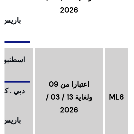
2026
باريس .
ا
اسطنبول .
اعتبارا من 09
دبي . كوا
ML6
ولغاية 13 / 03 /
2026
باريس .
ا