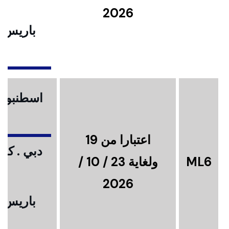
2026
باريس .
ا
اسطنبول .
اعتبارا من 19
دبي . كوا
ML6
ولغاية 23 / 10 /
2026
باريس .
ا