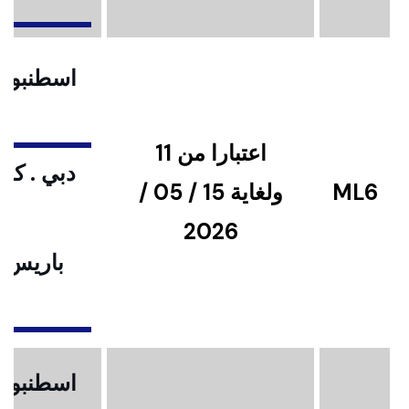
اسطنبول .
اعتبارا من 11
دبي . كوا
ML6
ولغاية 15 / 05 /
2026
باريس .
ا
اسطنبول .