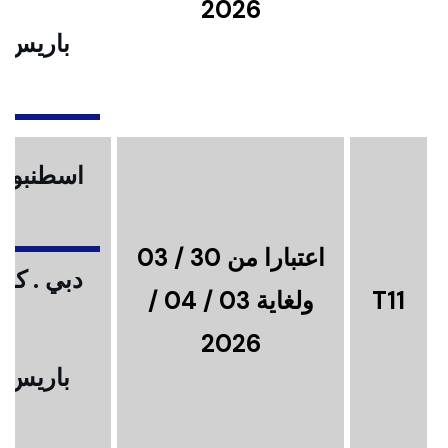
2026
باريس .
ا
اسطنبول .
اعتبارا من 30 / 03
دبي . كوا
T11
ولغاية 03 / 04 /
2026
باريس .
ا