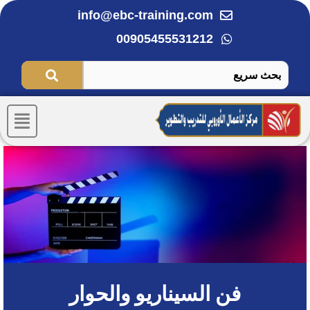
خطي
info@ebc-training.com
لى
00905455531212
لمحتوى
Menu
فن السيناريو والحوار