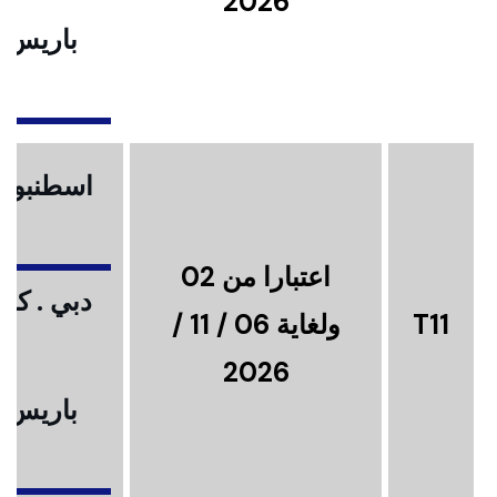
2026
باريس .
ا
اسطنبول .
اعتبارا من 02
دبي . كوا
T11
ولغاية 06 / 11 /
2026
باريس .
ا