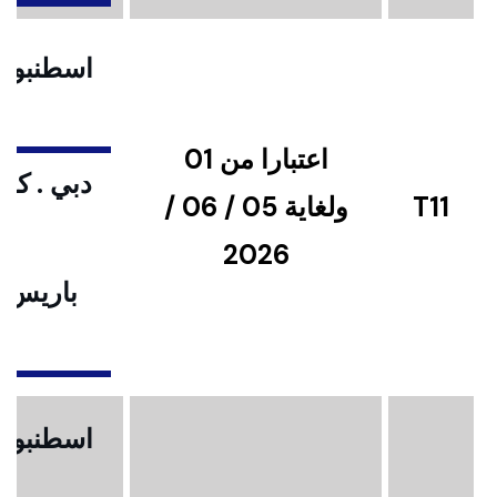
اسطنبول .
اعتبارا من 01
دبي . كوا
T11
ولغاية 05 / 06 /
2026
باريس .
ا
اسطنبول .