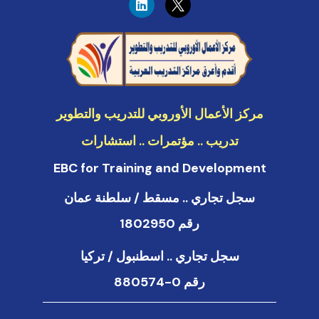
i
n
k
e
d
i
n
مركز الأعمال الأوروبي للتدريب والتطوير
تدريب .. مؤتمرات .. استشارات
EBC for Training and Development
سجل تجاري .. مسقط / سلطنة عمان
رقم 1802950
سجل تجاري .. اسطنبول / تركيا
رقم 0-880574