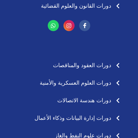
دورات القانون والعلوم القضائية
W
I
h
n
a
s
t
t
s
a
a
g
p
r
p
a
دورات العقود والمناقصات
m
دورات العلوم العسكرية والأمنية
دورات هندسة الاتصالات
دورات إدارة البيانات وذكاء الأعمال
دورات علوم النفط والغاز