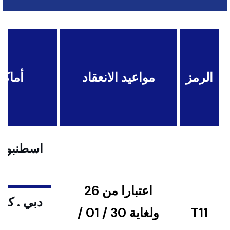
الرمز
مواعيد الانعقاد
أماكن
اسطنبول .
اعتبارا من 26
دبي . كوا
T11
ولغاية 30 / 01 /