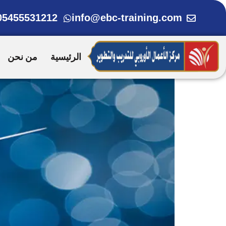
خطي
05455531212
info@ebc-training.com
لى
لمحتوى
الرئيسية
من نحن