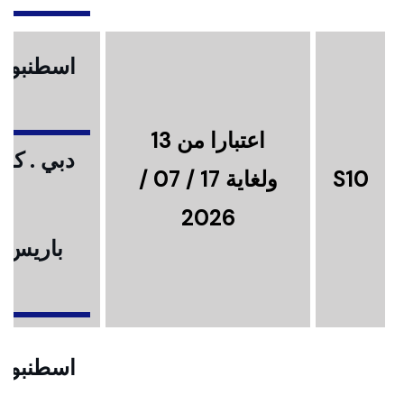
اسطنبول .
اعتبارا من 13
دبي . كوا
S10
ولغاية 17 / 07 /
2026
باريس .
ا
اسطنبول .