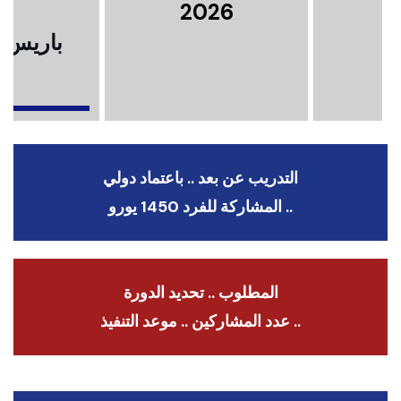
2026
باريس .
ا
التدريب عن بعد .. باعتماد دولي
.. المشاركة للفرد 1450 يورو
المطلوب .. تحديد الدورة
.. عدد المشاركين .. موعد التنفيذ