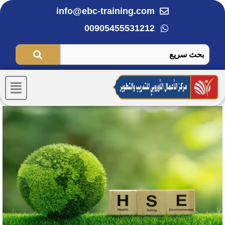
خطي
info@ebc-training.com
لى
00905455531212
لمحتوى
Menu