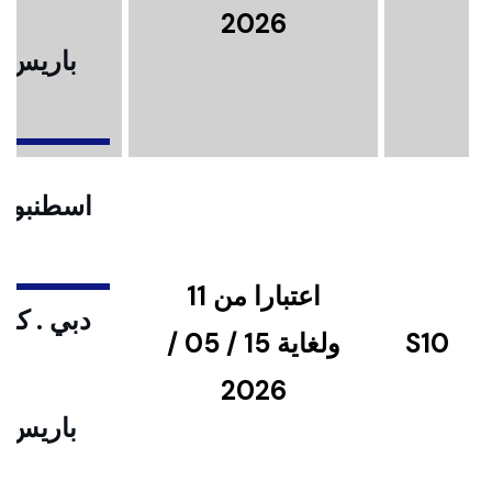
2026
باريس .
ا
اسطنبول .
اعتبارا من 11
دبي . كوا
S10
ولغاية 15 / 05 /
2026
باريس .
ا