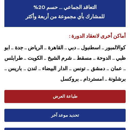
التعاقد الجماعي … حسم 20%
للمشارك بأي مجموعة من أربعة وأكثر
أماكن أخرى لانعقاد الدورة :
كوالالمبور .. اسطنبول .. دبي .. القاهرة .. الرياض .. جدة .. ابو
ظبي .. الدوحة .. مسقط .. شرم الشيخ .. الكويت .. طرابلس
.. عمان .. دمشق .. تونس .. الدار البيضاء .. لندن .. باريس ..
برشلونة .. امستردام
.. بروكسل
طباعة العرض
تحديد موعد آخر