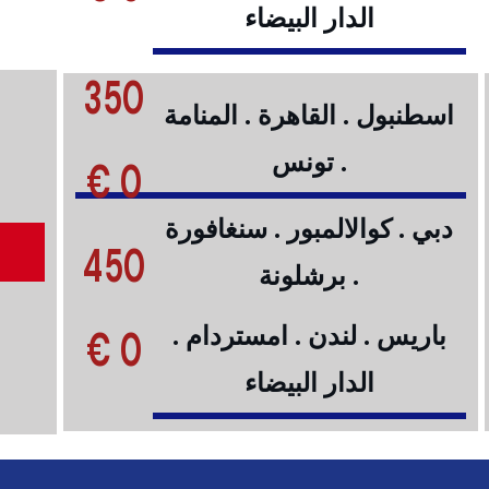
الدار البيضاء
350
اسطنبول . القاهرة . المنامة
. تونس
0 €
دبي . كوالالمبور . سنغافورة
450
. برشلونة
0 €
باريس . لندن . امستردام .
الدار البيضاء