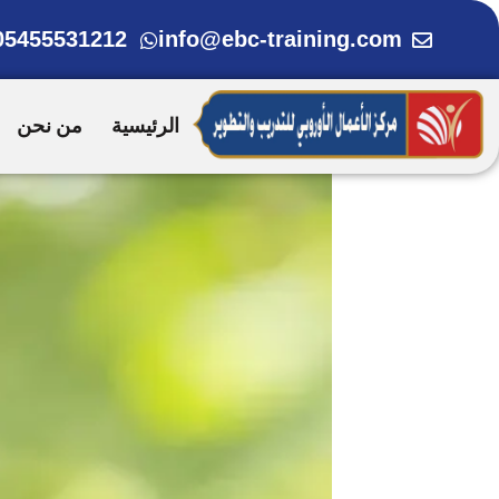
خطي
05455531212
info@ebc-training.com
لى
لمحتوى
الرئيسية
من نحن