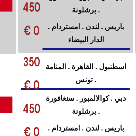
450
. برشلونة
0 €
باريس . لندن . امستردام .
الدار البيضاء
350
اسطنبول . القاهرة . المنامة
. تونس
0 €
دبي . كوالالمبور . سنغافورة
450
. برشلونة
0 €
باريس . لندن . امستردام .