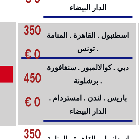
الدار البيضاء
350
اسطنبول . القاهرة . المنامة
. تونس
0 €
دبي . كوالالمبور . سنغافورة
450
. برشلونة
0 €
باريس . لندن . امستردام .
الدار البيضاء
350
اسطنبول . القاهرة . المنامة