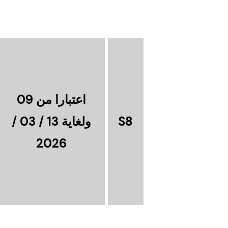
اعتبارا من 09
S8
ولغاية 13 / 03 /
2026