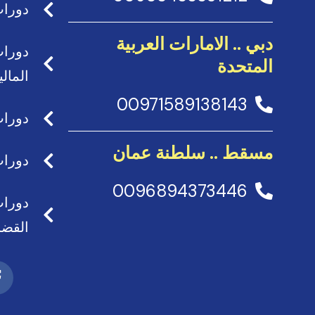
دورات
دبي .. الامارات العربية
دورات
المتحدة
المالي
00971589138143
دورات
مسقط .. سلطنة عمان
دورات
0096894373446
دورات
القضا