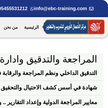
خطي
05455531212
info@ebc-training.com
لى
لمحتوى
الرئيسية
من نحن
المراجعة والتدقيق وادارة
التدقيق الداخلي ونظم المراجعة والرقابة ف
‏شهادة في أسس كشف الاحتيال والتحقيق ف
معايير المراجعة الدولية وإعداد التقارير .. 