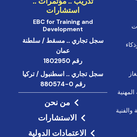
تدريب .. مؤتمرات ..
استشارات
EBC for Training and
ت
Development
سجل تجاري .. مسقط / سلطنة
ذكاء
عمان
رقم 1802950
غاز
سجل تجاري .. اسطنبول / تركيا
رقم 0-880574
المهنية
من نحن
 والفنية
الاستشارات
الاعتمادات الدولية