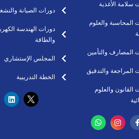
 سلامة الأغذية
دورات الصيانة والتشغ
 المحاسبة والعلوم
دورات الهندسة الكهربا
ة
والطاقة
 المصارف والتأمين
المجلس الإستشاري
 المراجعة والتدقيق
الخطة التدريبية
 القانون والعلوم
L
ئية
i
n
k
W
I
e
h
n
d
a
s