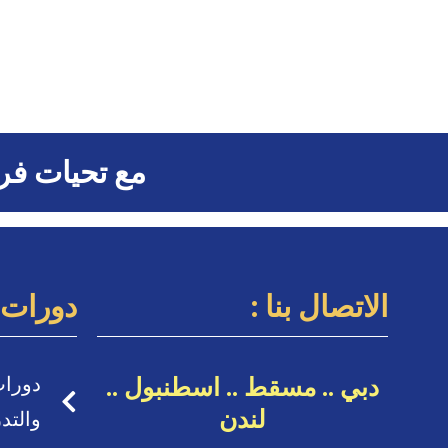
مع تحيات فري
الاتصال بنا :
دورات ا
دبي .. مسقط .. اسطنبول ..
دورات
لندن
والتد