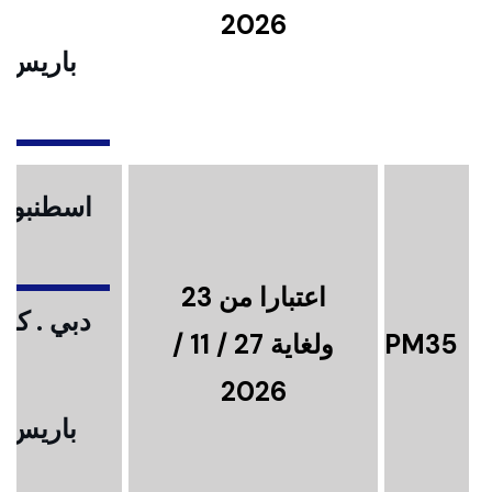
2026
باريس .
ا
اسطنبول .
اعتبارا من 23
دبي . كوا
PM35
ولغاية 27 / 11 /
2026
باريس .
ا