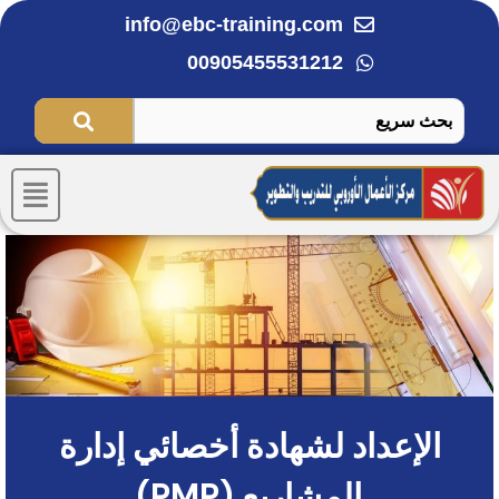
خطي
info@ebc-training.com
لى
00905455531212
لمحتوى
Menu
الإعداد لشهادة أخصائي إدارة
المشاريع (PMP)