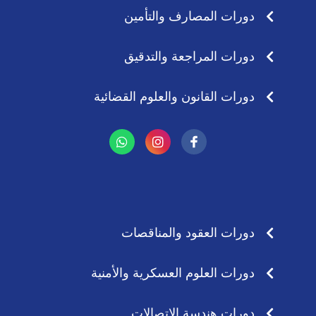
دورات المصارف والتأمين
دورات المراجعة والتدقيق
دورات القانون والعلوم القضائية
W
I
h
n
a
s
t
t
s
a
a
g
p
r
p
a
دورات العقود والمناقصات
m
دورات العلوم العسكرية والأمنية
دورات هندسة الاتصالات