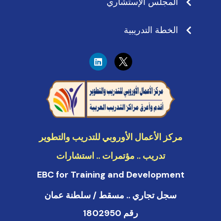
المجلس الإستشاري
الخطة التدريبية
L
i
n
k
e
d
i
n
مركز الأعمال الأوروبي للتدريب والتطوير
تدريب .. مؤتمرات .. استشارات
EBC for Training and Development
سجل تجاري .. مسقط / سلطنة عمان
رقم 1802950