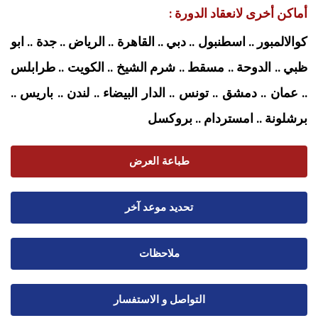
أماكن أخرى لانعقاد الدورة :
كوالالمبور .. اسطنبول .. دبي .. القاهرة .. الرياض .. جدة .. ابو
ظبي .. الدوحة .. مسقط .. شرم الشيخ .. الكويت .. طرابلس
.. عمان .. دمشق .. تونس .. الدار البيضاء .. لندن .. باريس ..
برشلونة .. امستردام
.. بروكسل
طباعة العرض
تحديد موعد آخر
ملاحظات
التواصل و الاستفسار