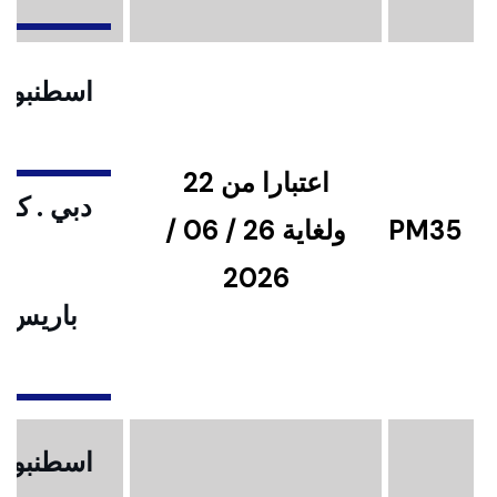
اسطنبول .
اعتبارا من 22
دبي . كوا
PM35
ولغاية 26 / 06 /
2026
باريس .
ا
اسطنبول .