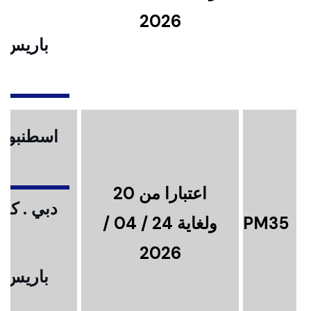
2026
باريس .
ا
اسطنبول .
اعتبارا من 20
دبي . كوا
PM35
ولغاية 24 / 04 /
2026
باريس .
ا