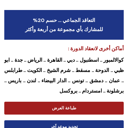
التعاقد الجماعي … حسم 20%
للمشارك بأي مجموعة من أربعة وأكثر
أماكن أخرى لانعقاد الدورة :
كوالالمبور .. اسطنبول .. دبي .. القاهرة .. الرياض .. جدة .. ابو
ظبي .. الدوحة .. مسقط .. شرم الشيخ .. الكويت .. طرابلس
.. عمان .. دمشق .. تونس .. الدار البيضاء .. لندن .. باريس ..
برشلونة .. امستردام
.. بروكسل
طباعة العرض
تحديد موعد آخر