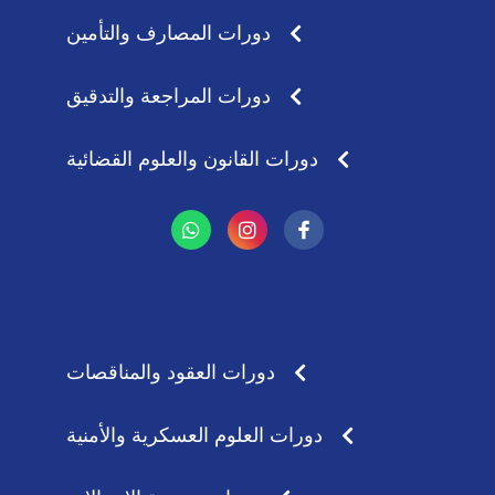
دورات المصارف والتأمين
دورات المراجعة والتدقيق
دورات القانون والعلوم القضائية
W
I
h
n
a
s
t
t
s
a
a
g
p
r
p
a
دورات العقود والمناقصات
m
دورات العلوم العسكرية والأمنية