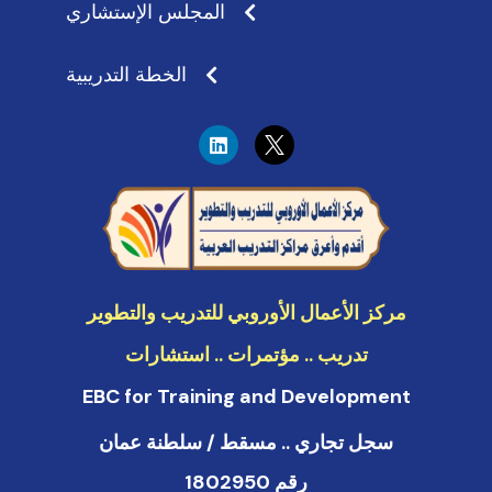
المجلس الإستشاري
الخطة التدريبية
L
i
n
k
e
d
i
n
مركز الأعمال الأوروبي للتدريب والتطوير
تدريب .. مؤتمرات .. استشارات
EBC for Training and Development
سجل تجاري .. مسقط / سلطنة عمان
رقم 1802950