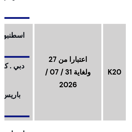
ا
اسطنبول .
اعتبارا من 27
دبي . كوا
K20
ولغاية 31 / 07 /
2026
باريس .
ا