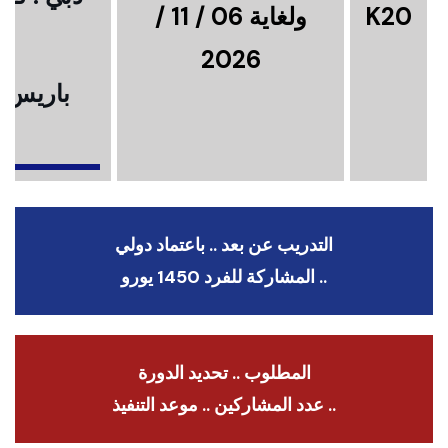
K20
ولغاية 06 / 11 /
2026
باريس .
ا
التدريب عن بعد .. باعتماد دولي
.. المشاركة للفرد 1450 يورو
المطلوب .. تحديد الدورة
.. عدد المشاركين .. موعد التنفيذ