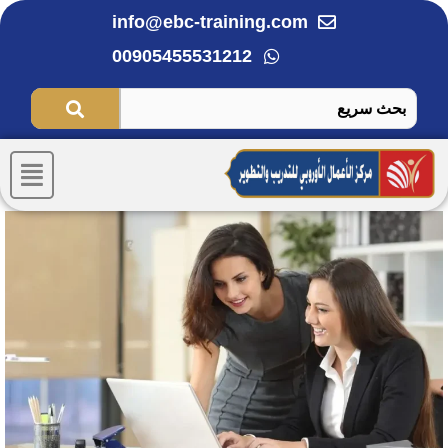
خطي
info@ebc-training.com
لى
00905455531212
لمحتوى
Menu