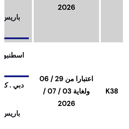
2026
باريس .
ا
اسطنبول .
اعتبارا من 29 / 06
دبي . كوا
K38
ولغاية 03 / 07 /
2026
باريس .
ا