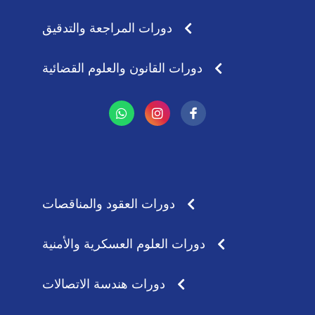
دورات المراجعة والتدقيق
دورات القانون والعلوم القضائية
W
I
h
n
a
s
t
t
s
a
a
g
p
r
p
a
دورات العقود والمناقصات
m
دورات العلوم العسكرية والأمنية
دورات هندسة الاتصالات