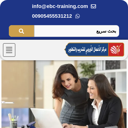
خطي
info@ebc-training.com
لى
00905455531212
لمحتوى
Menu