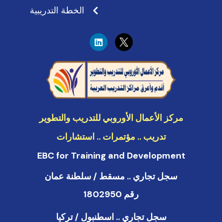
الخطة التدريبية
L
i
n
k
e
d
i
n
مركز الأعمال الأوروبي للتدريب والتطوير
تدريب .. مؤتمرات .. استشارات
EBC for Training and Development
سجل تجاري .. مسقط / سلطنة عمان
رقم 1802950
سجل تجاري .. اسطنبول / تركيا