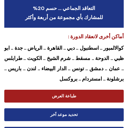
التعاقد الجماعي … حسم 20%
للمشارك بأي مجموعة من أربعة وأكثر
أماكن أخرى لانعقاد الدورة :
كوالالمبور .. اسطنبول .. دبي .. القاهرة .. الرياض .. جدة .. ابو
ظبي .. الدوحة .. مسقط .. شرم الشيخ .. الكويت .. طرابلس
.. عمان .. دمشق .. تونس .. الدار البيضاء .. لندن .. باريس ..
برشلونة .. امستردام
.. بروكسل
طباعة العرض
تحديد موعد آخر