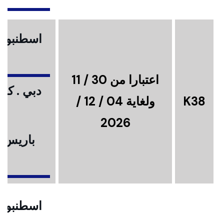
اسطنبول .
اعتبارا من 30 / 11
دبي . كوا
K38
ولغاية 04 / 12 /
2026
باريس .
ا
اسطنبول .