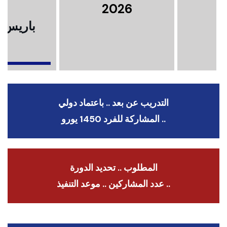
2026
باريس .
ا
التدريب عن بعد .. باعتماد دولي
.. المشاركة للفرد 1450 يورو
المطلوب .. تحديد الدورة
.. عدد المشاركين .. موعد التنفيذ