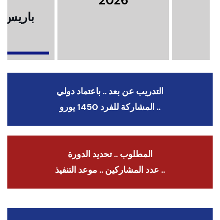
2026
باريس .
ا
التدريب عن بعد .. باعتماد دولي
.. المشاركة للفرد 1450 يورو
المطلوب .. تحديد الدورة
.. عدد المشاركين .. موعد التنفيذ