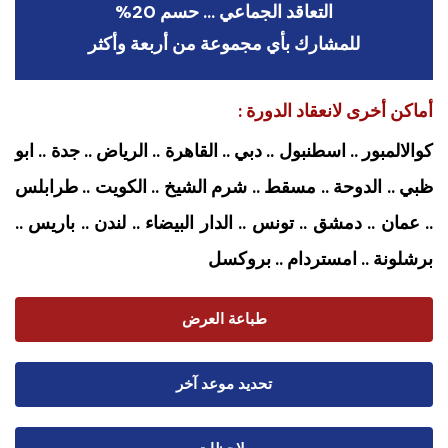
التعاقد الجماعي … حسم 20%
للمشارك بأي مجموعة من أربعة وأكثر
أماكن أخرى لانعقاد الدورة :
كوالالمبور .. اسطنبول .. دبي .. القاهرة .. الرياض .. جدة .. ابو
ظبي .. الدوحة .. مسقط .. شرم الشيخ .. الكويت .. طرابلس
.. عمان .. دمشق .. تونس .. الدار البيضاء .. لندن .. باريس ..
برشلونة .. امستردام
.. بروكسل
طباعة العرض
تحديد موعد آخر