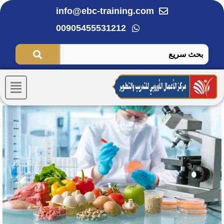
خطي
info@ebc-training.com
لى
00905455531212
لمحتوى
Menu