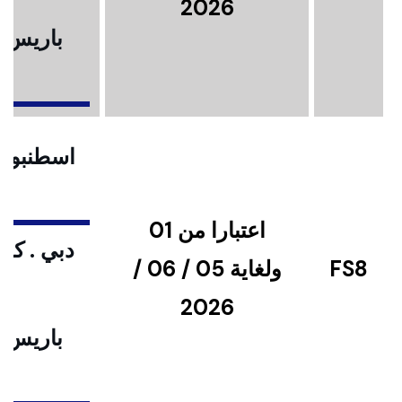
2026
باريس .
ا
اسطنبول .
اعتبارا من 01
دبي . كوا
FS8
ولغاية 05 / 06 /
2026
باريس .
ا