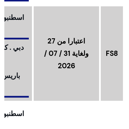
اسطنبول .
اعتبارا من 27
دبي . كوا
FS8
ولغاية 31 / 07 /
2026
باريس .
ا
اسطنبول .